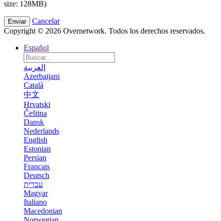
size: 128MB)
Cancelar
Copyright © 2026 Overnetwork. Todos los derechos reservados.
Español
العربية
Azerbaijani
Català
中文
Hrvatski
Čeština
Dansk
Nederlands
English
Estonian
Persian
Français
Deutsch
עברית
Magyar
Italiano
Macedonian
Norwegian